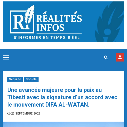
Skip
to
content
Primary
Menu
Sécurité
Société
Une avancée majeure pour la paix au
Tibesti avec la signature d’un accord avec
le mouvement DIFA AL-WATAN.
23 SEPTEMBRE 2025