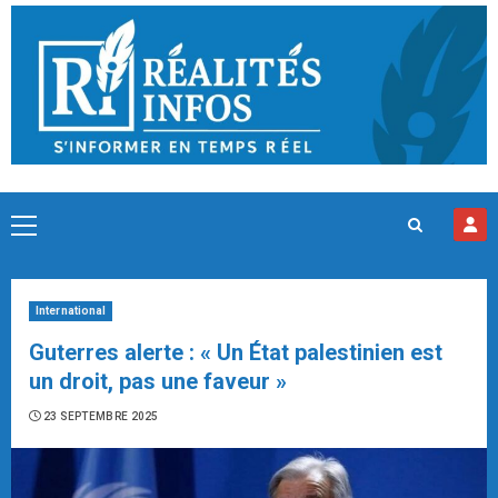
Skip
to
content
Primary
Menu
International
Guterres alerte : « Un État palestinien est
un droit, pas une faveur »
23 SEPTEMBRE 2025