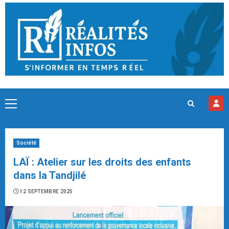
Skip
to
content
Primary
Menu
Société
LAÏ : Atelier sur les droits des enfants
dans la Tandjilé
12 SEPTEMBRE 2025