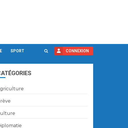
E
SPORT
CONNEXION
CATÉGORIES
griculture
rève
ulture
iplomatie