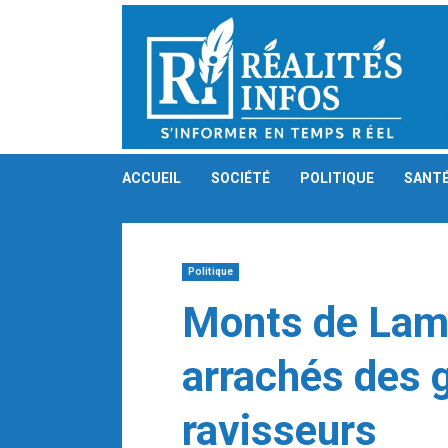
Skip
to
content
ACCUEIL
SOCIÉTÉ
POLITIQUE
SANT
Politique
Monts de Lam
arrachés des g
ravisseurs