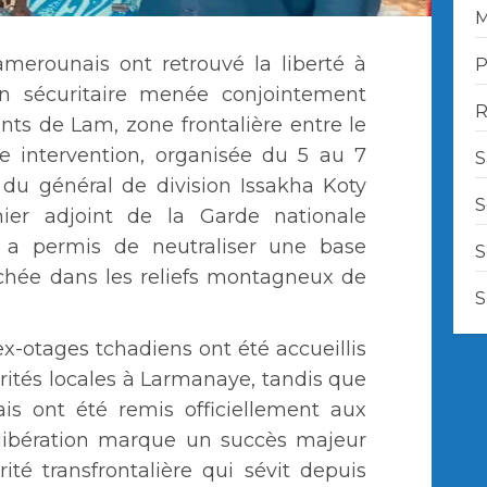
M
merounais ont retrouvé la liberté à
P
ion sécuritaire menée conjointement
R
ts de Lam, zone frontalière entre le
e intervention, organisée du 5 au 7
S
 du général de division Issakha Koty
S
er adjoint de la Garde nationale
a permis de neutraliser une base
S
nchée dans les reliefs montagneux de
S
 ex-otages tchadiens ont été accueillis
orités locales à Larmanaye, tandis que
ais ont été remis officiellement aux
 libération marque un succès majeur
rité transfrontalière qui sévit depuis