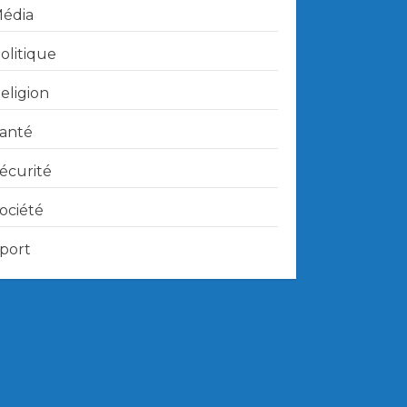
édia
olitique
eligion
anté
écurité
ociété
port