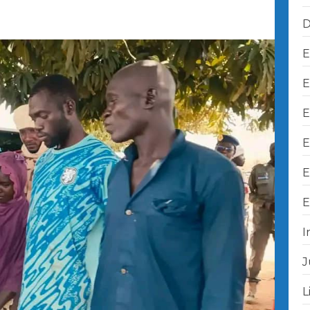
D
E
E
E
E
E
E
I
J
L