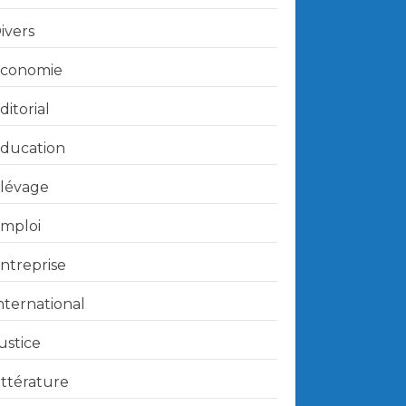
ivers
conomie
ditorial
ducation
lévage
mploi
ntreprise
nternational
ustice
ittérature