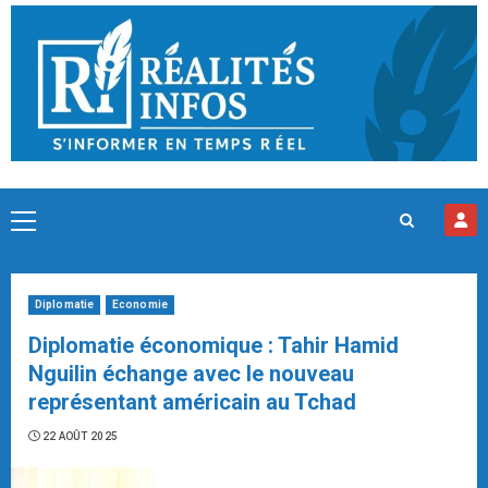
Skip
to
content
Primary
Menu
Diplomatie
Economie
Diplomatie économique : Tahir Hamid
Nguilin échange avec le nouveau
représentant américain au Tchad
22 AOÛT 2025