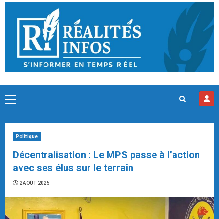
Skip
to
content
Primary
Menu
Politique
Décentralisation : Le MPS passe à l’action
avec ses élus sur le terrain
2 AOÛT 2025