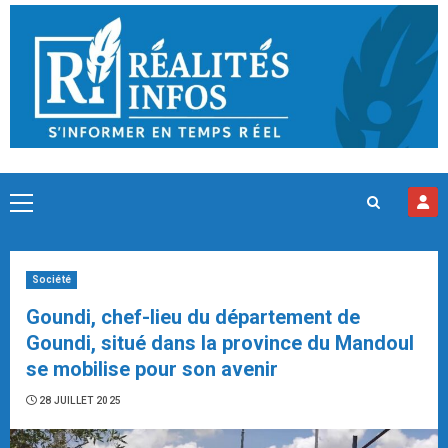
Skip
to
content
Primary
Menu
Société
Goundi, chef-lieu du département de
Goundi, situé dans la province du Mandoul
se mobilise pour son avenir
28 JUILLET 2025