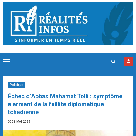
Skip
to
content
Primary
Menu
Politique
Échec d’Abbas Mahamat Tolli : symptôme
alarmant de la faillite diplomatique
tchadienne
31 MAI 2025