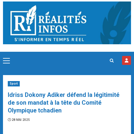
Skip
to
content
Primary
Menu
Sport
Idriss Dokony Adiker défend la légitimité
de son mandat à la tête du Comité
Olympique tchadien
28 MAI 2025