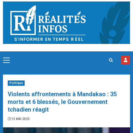
Skip
to
content
Primary
Menu
Politique
Violents affrontements à Mandakao : 35
morts et 6 blessés, le Gouvernement
tchadien réagit
15 MAI 2025