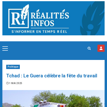
Skip
to
content
Primary
Menu
Politique
Tchad : Le Guera célèbre la fête du travail
1 MAI 2025