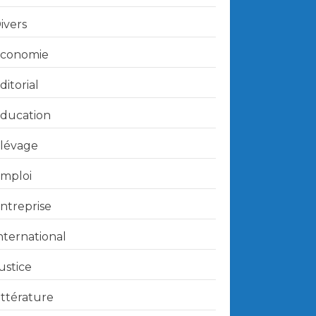
ivers
conomie
ditorial
ducation
lévage
mploi
ntreprise
nternational
ustice
ittérature