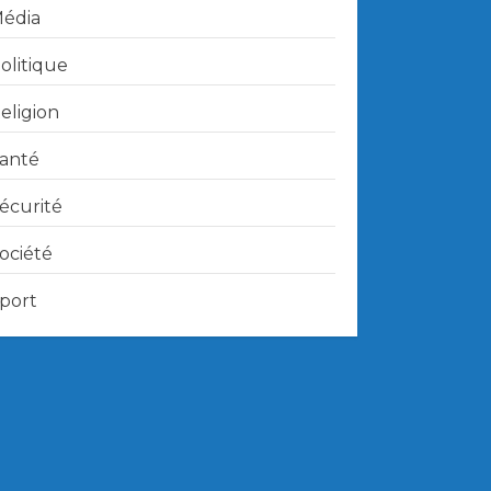
édia
olitique
eligion
anté
écurité
ociété
port