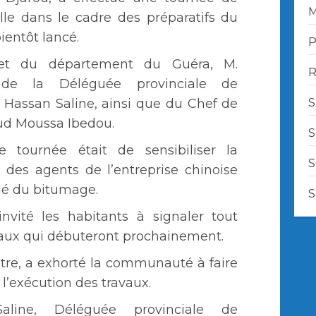
M
ville dans le cadre des préparatifs du
ientôt lancé.
P
fet du département du Guéra, M.
R
de la Déléguée provinciale de
S
 Hassan Saline, ainsi que du Chef de
ud Moussa Ibedou.
S
te tournée était de sensibiliser la
S
 des agents de l’entreprise chinoise
hé du bitumage.
S
ité les habitants à signaler tout
avaux qui débuteront prochainement.
tre, a exhorté la communauté à faire
’exécution des travaux.
ine, Déléguée provinciale de