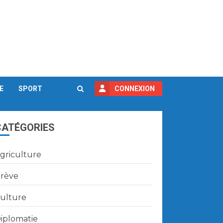
E
SPORT
CONNEXION
CATÉGORIES
griculture
rève
ulture
iplomatie