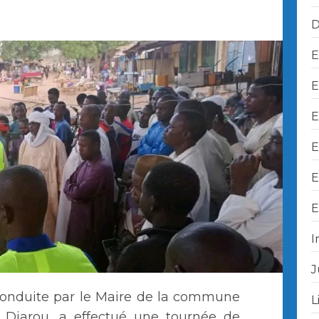
D
E
E
E
E
E
E
I
J
conduite par le Maire de la commune
L
jarou, a effectué une tournée de