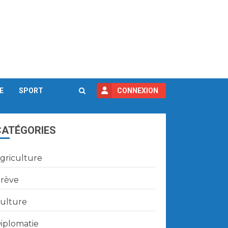
E
SPORT
CONNEXION
CATÉGORIES
griculture
rève
ulture
iplomatie