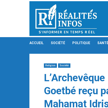
Skip
to
content
ACCUEIL
SOCIÉTÉ
POLITIQUE
SANT
Religion
Société
L’Archevêque
Goetbé reçu pa
Mahamat Idris