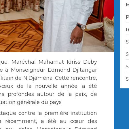
M
P
R
S
S
que, Maréchal Mahamat Idriss Deby
S
ce à Monseigneur Edmond Djitangar
itain de N’Djamena. Cette rencontre,
S
vœux de la nouvelle année, a été
s profondes autour de la paix, de
situation générale du pays.
ttaque contre la première institution
ue récemment, a été au cœur des