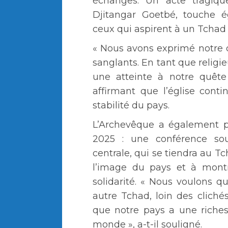
échanges. Un acte tragiq
Djitangar Goetbé, touche ég
ceux qui aspirent à un Tchad 
« Nous avons exprimé notre 
sanglants. En tant que religi
une atteinte à notre quête
affirmant que l’église conti
stabilité du pays.
L’Archevêque a également p
2025 : une conférence sou
centrale, qui se tiendra au T
l’image du pays et à montr
solidarité. « Nous voulons 
autre Tchad, loin des cliché
que notre pays a une richess
monde », a-t-il souligné.