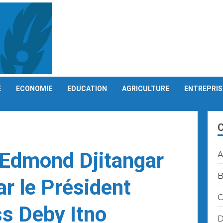
É
ECONOMIE
EDUCATION
AGRICULTURE
ENTREPRIS
 Edmond Djitangar
A
B
r le Président
C
s Deby Itno
D