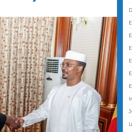
D
E
E
E
E
E
E
I
J
L