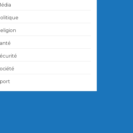
édia
olitique
eligion
anté
écurité
ociété
port