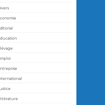
ivers
conomie
ditorial
ducation
lévage
mploi
ntreprise
nternational
ustice
ittérature