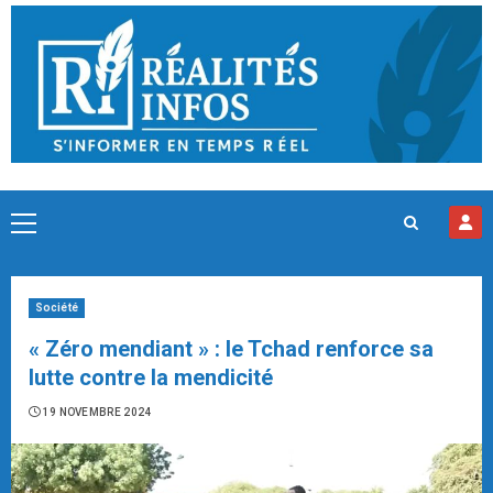
Skip
to
content
Primary
Menu
Société
« Zéro mendiant » : le Tchad renforce sa
lutte contre la mendicité
19 NOVEMBRE 2024