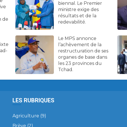
ne
biennal. Le Premier
ive
ministre exige des
résultats et de la
n de
redevabilité.
Le MPS annonce
ixte
l’achèvement de la
had-
restructuration de ses
organes de base dans
les 23 provinces du
Tchad.
LES RUBRIQUES
Agriculture
(9)
Brève
(2)