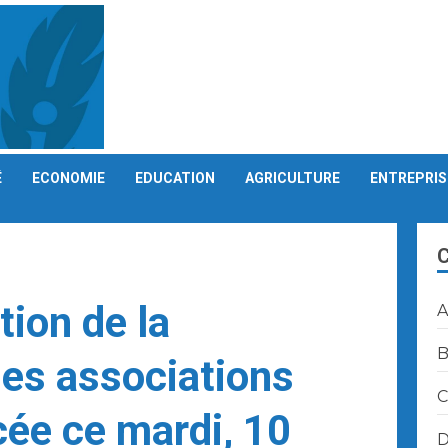
É
ECONOMIE
EDUCATION
AGRICULTURE
ENTREPRIS
tion de la
A
B
des associations
C
cée ce mardi, 10
D