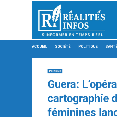
Skip
to
content
ACCUEIL
SOCIÉTÉ
POLITIQUE
SANT
Politique
Guera: L’opéra
cartographie 
féminines lan