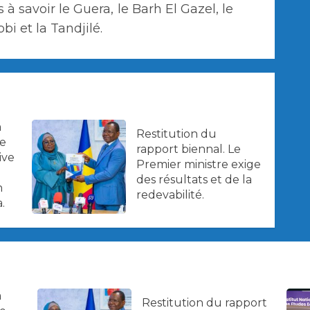
 à savoir le Guera, le Barh El Gazel, le
i et la Tandjilé.
a
Restitution du
ne
rapport biennal. Le
ive
Premier ministre exige
des résultats et de la
n
redevabilité.
.
a
Restitution du rapport