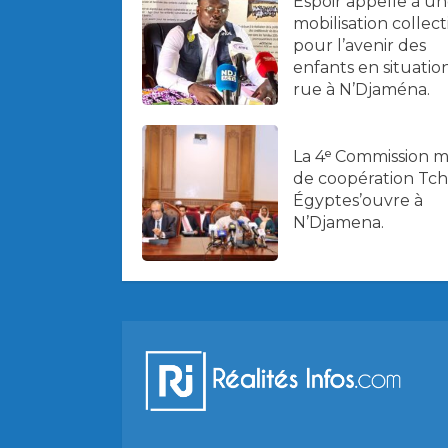
Espoir appelle à u
mobilisation collect
pour l’avenir des
enfants en situatio
rue à N’Djaména.
La 4ᵉ Commission m
de coopération Tc
Égyptes’ouvre à
N’Djamena.