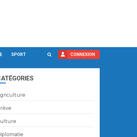
E
SPORT
CONNEXION
CATÉGORIES
griculture
rève
ulture
iplomatie