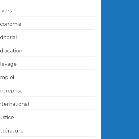
ivers
conomie
ditorial
ducation
lévage
mploi
ntreprise
nternational
ustice
ittérature