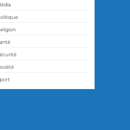
édia
olitique
eligion
anté
écurité
ociété
port