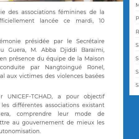
M
hie des associations féminines de la
P
ficiellement lancée ce mardi, 10
R
émonie présidée par le Secrétaire
S
u Guera, M. Abba Djiddi Baraïmi,
 en présence du équipe de la Maison
S
onduite par Nangtoingué Ronel,
S
al aux victimes des violences basées
S
ar UNICEF-TCHAD, a pour objectif
r les différentes associations existant
era, comprendre leur mode de
ttre au gouvernement de mieux les
autonomisation.