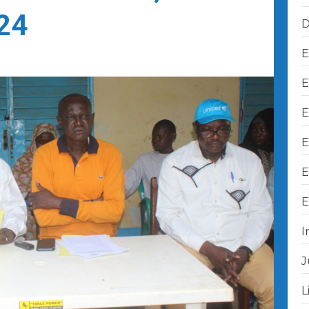
24
D
E
E
E
E
E
E
I
J
L