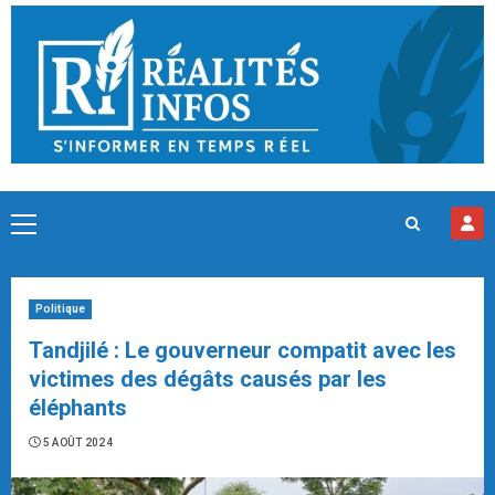
Skip
to
content
Primary
Menu
Politique
Tandjilé : Le gouverneur compatit avec les
victimes des dégâts causés par les
éléphants
5 AOÛT 2024