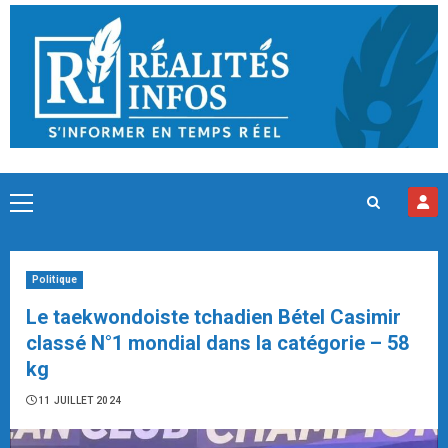
Skip
to
content
Primary
Menu
Politique
Le taekwondoiste tchadien Bétel Casimir
classé N°1 mondial dans la catégorie – 58
kg
11 JUILLET 2024