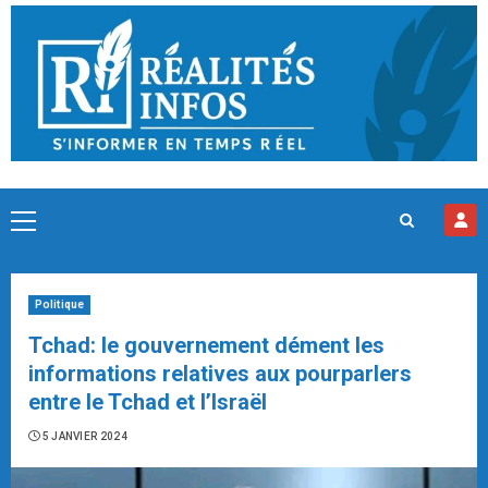
Skip
to
content
Primary
Menu
Politique
Tchad: le gouvernement dément les
informations relatives aux pourparlers
entre le Tchad et l’Israël
5 JANVIER 2024