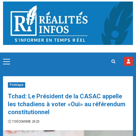
Skip
to
content
Primary
Menu
Politique
Tchad: Le Président de la CASAC appelle
les tchadiens à voter «Oui» au référendum
constitutionnel
7 DÉCEMBRE 2023