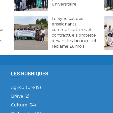
universitaire.
Le Syndicat des
enseignants
se
communautaires et
contractuels proteste
es
devant les Finances et
réclame 26 mois
d’impayés.
LES RUBRIQUES
Agriculture
(9)
Brève
(2)
Culture
(34)