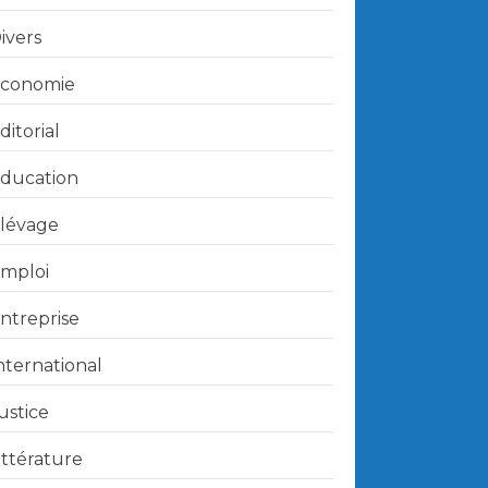
ivers
conomie
ditorial
ducation
lévage
mploi
ntreprise
nternational
ustice
ittérature