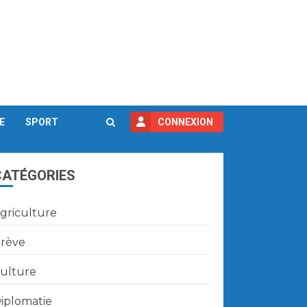
E
SPORT
CONNEXION
CATÉGORIES
griculture
rève
ulture
iplomatie