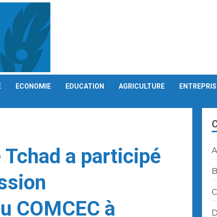
É
ECONOMIE
EDUCATION
AGRICULTURE
ENTREPRIS
e Tchad a participé
A
B
ssion
C
 du COMCEC à
D