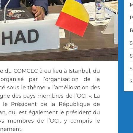
M
P
R
S
S
S
le du COMCEC à eu lieu à Istanbul, du
ganisé par l’organisation de la
S
cé sous le thème: « l’amélioration des
gne des pays membres de l’OCI ». La
 le Président de la République de
n, qui est également le président du
 membres de l’OCI, y compris le
vénement.