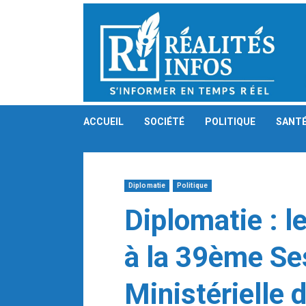
Skip
to
content
ACCUEIL
SOCIÉTÉ
POLITIQUE
SANT
Diplomatie
Politique
Diplomatie : l
à la 39ème Se
Ministérielle