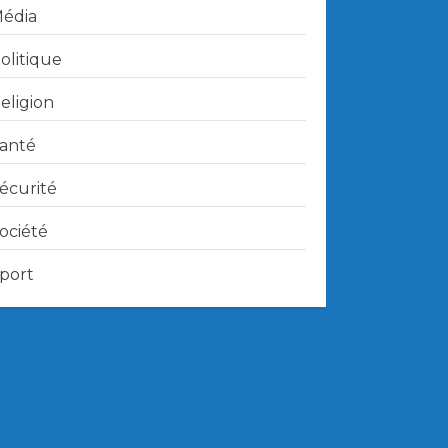
édia
olitique
eligion
anté
écurité
ociété
port