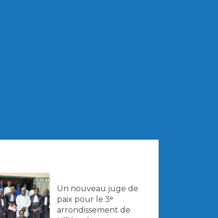
Un nouveau juge de
paix pour le 3ᵉ
arrondissement de