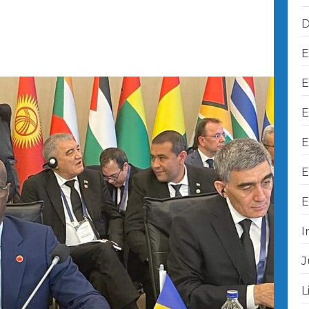
D
E
E
E
E
E
E
I
J
L