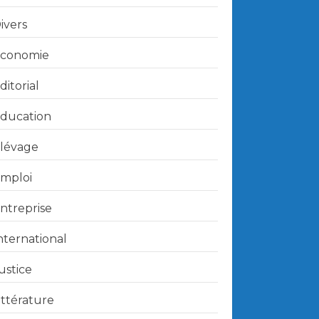
ivers
conomie
ditorial
ducation
lévage
mploi
ntreprise
nternational
ustice
ittérature