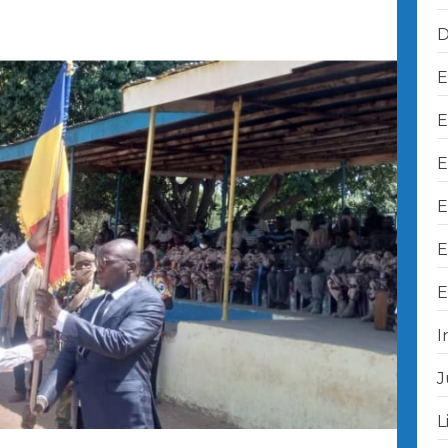
D
E
E
E
E
E
E
I
J
L