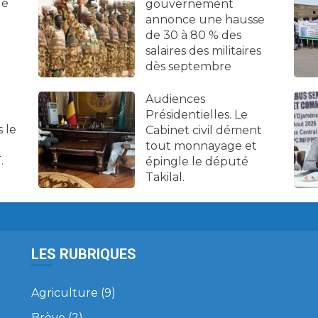
de
gouvernement
annonce une hausse
de 30 à 80 % des
salaires des militaires
dès septembre
Audiences
Présidentielles. Le
 le
Cabinet civil dément
tout monnayage et
.
épingle le député
Takilal.
LES RUBRIQUES
Agriculture
(9)
Brève
(2)