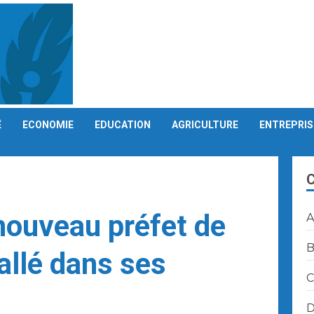
É
ECONOMIE
EDUCATION
AGRICULTURE
ENTREPRIS
nouveau préfet de
A
B
allé dans ses
C
D