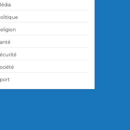
édia
olitique
eligion
anté
écurité
ociété
port