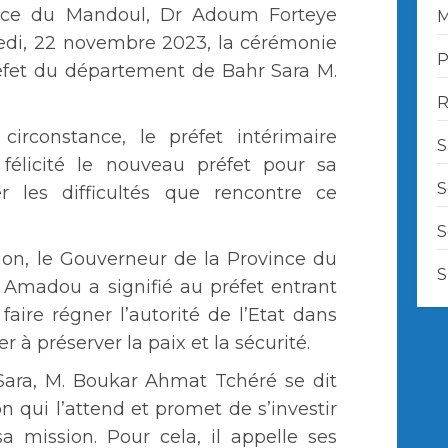
nce du Mandoul, Dr Adoum Forteye
M
edi, 22 novembre 2023, la cérémonie
P
réfet du département de Bahr Sara M.
R
circonstance, le préfet intérimaire
S
élicité le nouveau préfet pour sa
S
 les difficultés que rencontre ce
S
tion, le Gouverneur de la Province du
S
Amadou a signifié au préfet entrant
 faire régner l’autorité de l’Etat dans
ler à préserver la paix et la sécurité.
Sara, M. Boukar Ahmat Tchéré se dit
n qui l’attend et promet de s’investir
a mission. Pour cela, il appelle ses