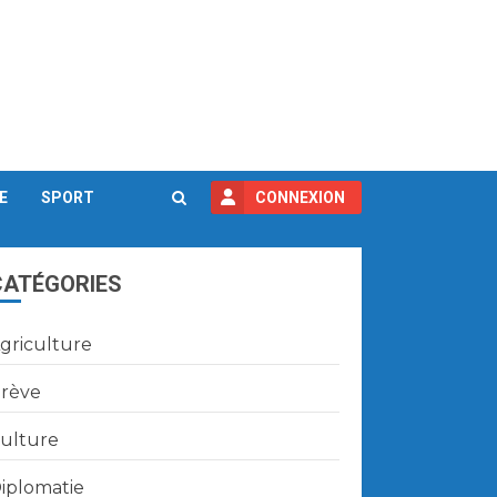
E
SPORT
CONNEXION
CATÉGORIES
griculture
rève
ulture
iplomatie