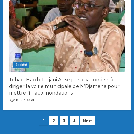
Société
Tchad: Habib Tidjani Ali se porte volontiers à
diriger la voirie municipale de N’Djamena pour
mettre fin aux inondations
18 JUIN 2023
Navigation
1
2
3
4
Next
des