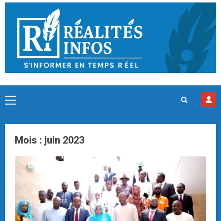
Skip
to
content
Primary
Menu
Mois :
juin 2023