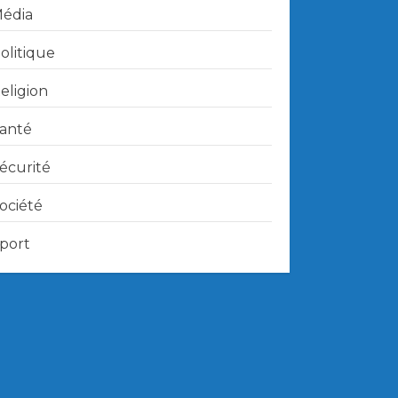
édia
olitique
eligion
anté
écurité
ociété
port