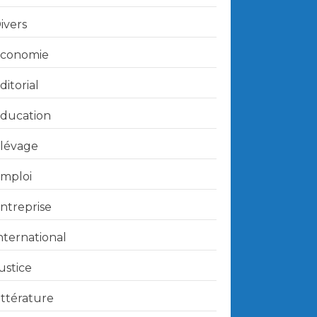
ivers
conomie
ditorial
ducation
lévage
mploi
ntreprise
nternational
ustice
ittérature