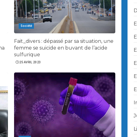
D
E
Société
E
Fait_divers : dépassé par sa situation, une
na
femme se suicide en buvant de l’acide
E
sulfurique
E
25 AVRIL 2023
E
E
I
J
L