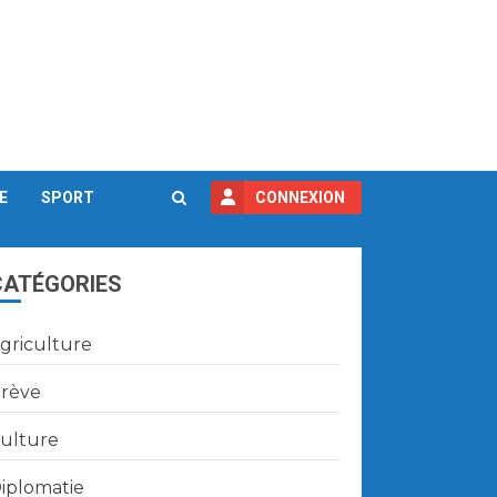
E
SPORT
CONNEXION
CATÉGORIES
griculture
rève
ulture
iplomatie