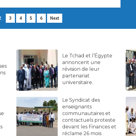
n
2
3
4
5
6
Next
Le Tchad et l’Égypte
annoncent une
ses
révision de leur
ans
partenariat
universitaire.
Le Syndicat des
enseignants
se
communautaires et
contractuels proteste
es
devant les Finances et
réclame 26 mois