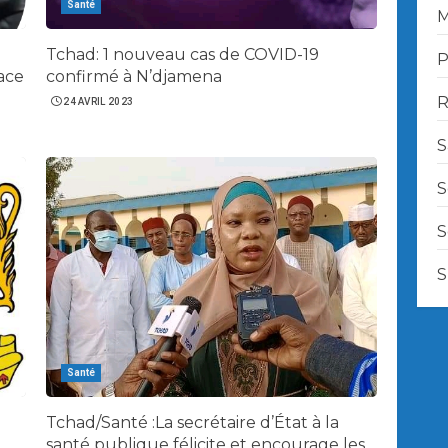
Santé
M
Tchad: 1 nouveau cas de COVID-19
P
lace
confirmé à N’djamena
R
24 AVRIL 2023
S
S
S
S
Santé
Tchad/Santé :La secrétaire d’État à la
santé publique félicite et encourage les