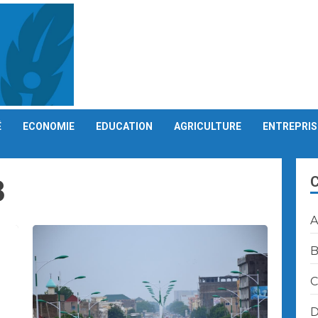
É
ECONOMIE
EDUCATION
AGRICULTURE
ENTREPRIS
3
A
B
C
D