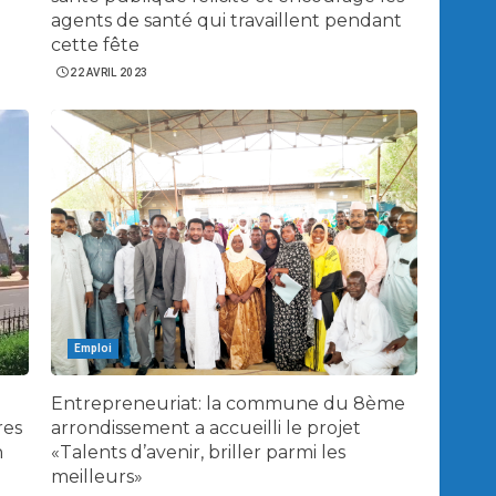
agents de santé qui travaillent pendant
cette fête
22 AVRIL 2023
Emploi
Entrepreneuriat: la commune du 8ème
res
arrondissement a accueilli le projet
n
«Talents d’avenir, briller parmi les
meilleurs»