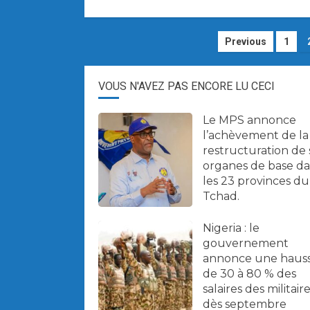
Navigatio
Previous
1
des
VOUS N'AVEZ PAS ENCORE LU CECI
articles
Le MPS annonce
l’achèvement de la
restructuration de 
organes de base d
les 23 provinces du
Tchad.
Nigeria : le
gouvernement
annonce une haus
de 30 à 80 % des
salaires des militair
dès septembre