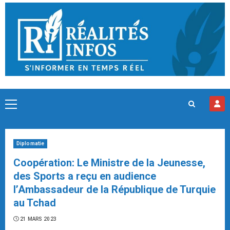
Skip
to
content
Primary
Menu
Diplomatie
Coopération: Le Ministre de la Jeunesse,
des Sports a reçu en audience
l’Ambassadeur de la République de Turquie
au Tchad
21 MARS 2023