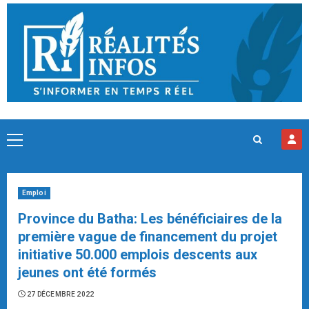
Skip
to
content
Primary
Menu
Emploi
Province du Batha: Les bénéficiaires de la
première vague de financement du projet
initiative 50.000 emplois descents aux
jeunes ont été formés
27 DÉCEMBRE 2022