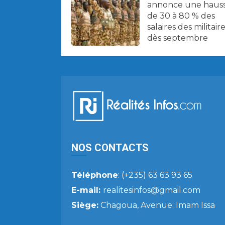
annonce une haus
de 30 à 80 % des
salaires des militair
dès septembre
NOS CONTACTS
Téléphone
: (+235) 63 63 93 65
E-mail:
realitesinfos@gmail.com
Siège:
Chagoua, Avenue: Imam Issa