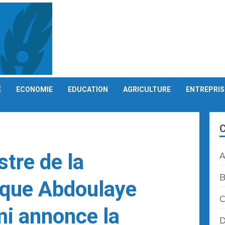
É
ECONOMIE
EDUCATION
AGRICULTURE
ENTREPRIS
stre de la
A
B
ique Abdoulaye
C
 annonce la
D