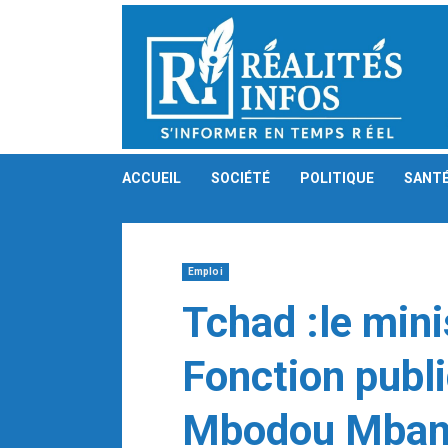
Skip
to
content
ACCUEIL
SOCIÉTÉ
POLITIQUE
SANT
Emploi
Tchad :le mini
Fonction publ
Mbodou Mbami