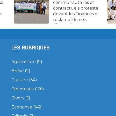
se
communautaires et
contractuels proteste
es
devant les Finances et
réclame 26 mois
d’impayés.
LES RUBRIQUES
Agriculture
(9)
Brève
(2)
Culture
(34)
Diplomatie
(166)
Divers
(5)
Economie
(142)