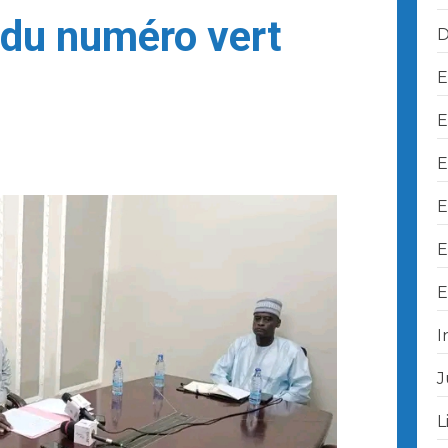
 du numéro vert
D
E
E
E
E
E
E
I
J
L