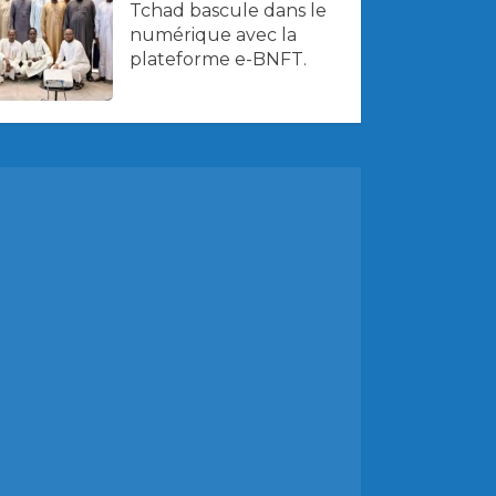
Tchad bascule dans le
numérique avec la
plateforme e-BNFT.