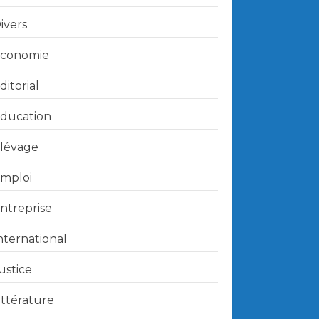
ivers
conomie
ditorial
ducation
lévage
mploi
ntreprise
nternational
ustice
ittérature