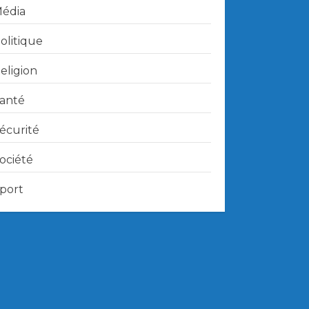
édia
olitique
eligion
anté
écurité
ociété
port