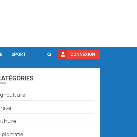
E
SPORT
CONNEXION
CATÉGORIES
griculture
rève
ulture
iplomatie