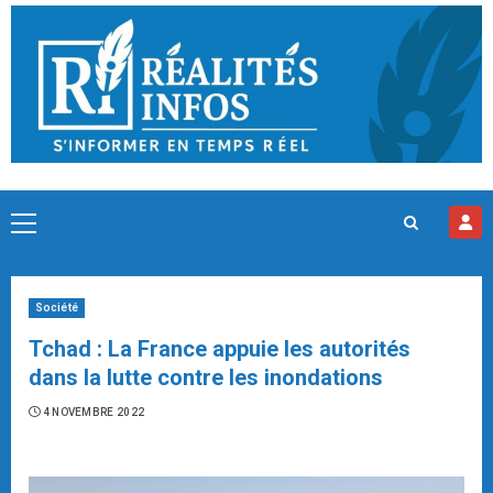
Skip
to
content
Primary
Menu
Société
Tchad : La France appuie les autorités
dans la lutte contre les inondations
4 NOVEMBRE 2022