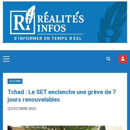
Skip
to
content
Primary
Menu
Société
Tchad : Le SET enclenche une grève de 7
jours renouvelables
3 OCTOBRE 2022