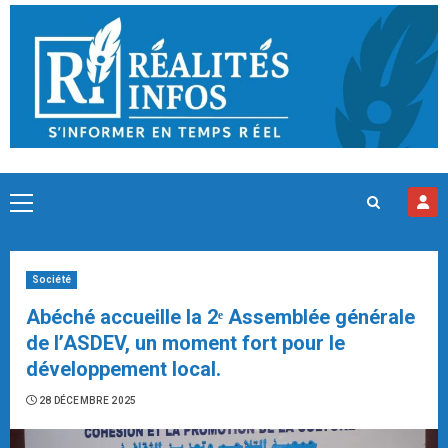
Skip
to
content
Primary
Menu
Société
Abéché accueille la 2ᵉ Assemblée générale
de l’ASDEV, un moment fort pour le
développement local.
28 DÉCEMBRE 2025